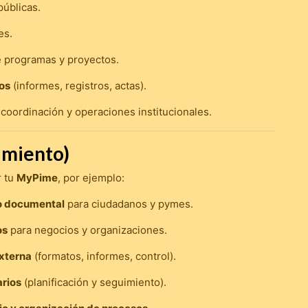
públicas.
es.
 programas y proyectos.
os
(informes, registros, actas).
coordinación y operaciones institucionales.
imiento)
r tu
MyPime
, por ejemplo:
yo documental
para ciudadanos y pymes.
os
para negocios y organizaciones.
externa
(formatos, informes, control).
rios
(planificación y seguimiento).