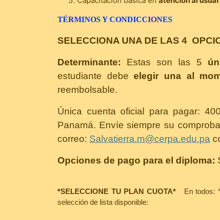
Capacitación básica en
atención al usua
TÉRMINOS Y CONDICCIONES
SELECCIONA UNA DE LAS 4 OPCI
Determinante:
Estas son las 5
úni
estudiante debe
elegir una al mom
reembolsable.
Única cuenta oficial para pagar: 4
Panamá. Envíe siempre su comproban
correo:
Salvatierra.m@cerpa.edu.pa
co
Opciones de pago para el diploma:
*SELECCIONE TU PLAN CUOTA*
En todos: 
selección de lista disponible: