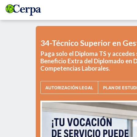
34-Técnico Superior en Gest
Paga solo el Diploma TS y accedes s
Beneficio Extra del Diplomado en D
Competencias Laborales.
AUTORIZACIÓN LEGAL
PLAN DE ESTUD