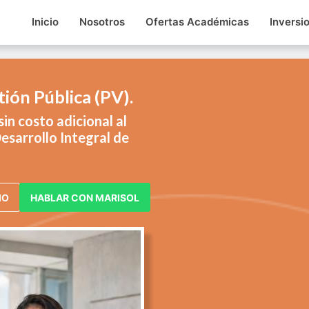
Inicio
Nosotros
Ofertas Académicas
Inversi
ión Pública (PV).
in costo adicional al
esarrollo Integral de
IO
HABLAR CON MARISOL