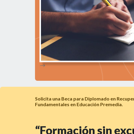
-->
Solicita una Beca para Diplomado en Recupe
Fundamentales en Educación Premedia.
“Formación sin exc